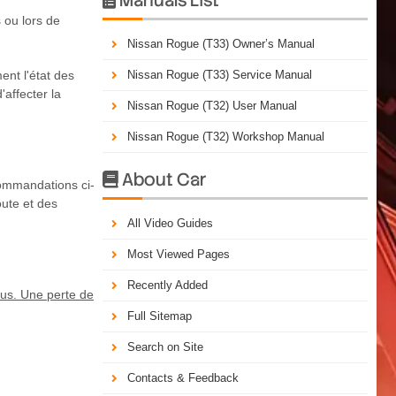
 ou lors de
Nissan Rogue (T33) Owner’s Manual
ent l'état des
Nissan Rogue (T33) Service Manual
affecter la
Nissan Rogue (T32) User Manual
Nissan Rogue (T32) Workshop Manual
About Car

commandations ci-
oute et des
All Video Guides
Most Viewed Pages
Recently Added
eus. Une perte de
Full Sitemap
Search on Site
Contacts & Feedback