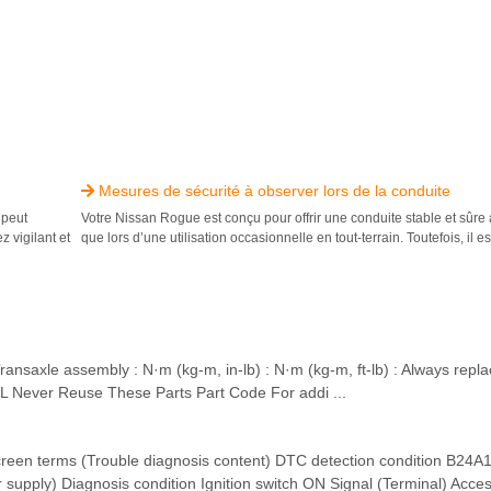
Mesures de sécurité à observer lors de la conduite

 peut
Votre Nissan Rogue est conçu pour offrir une conduite stable et sûre 
 vigilant et
que lors d’une utilisation occasionnelle en tout-terrain. Toutefois, il es
nsaxle assembly : N·m (kg-m, in-lb) : N·m (kg-m, ft-lb) : Always repla
L Never Reuse These Parts Part Code For addi ...
 terms (Trouble diagnosis content) DTC detection condition B24A
pply) Diagnosis condition Ignition switch ON Signal (Terminal) Access