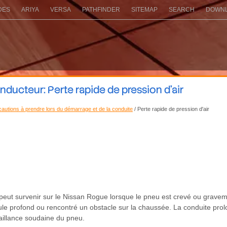
DES
ARIYA
VERSA
PATHFINDER
SITEMAP
SEARCH
DOWNL
ucteur: Perte rapide de pression d'air
autions à prendre lors du démarrage et de la conduite
/ Perte rapide de pression d'air
u peut survenir sur le Nissan Rogue lorsque le pneu est crevé ou gra
poule profond ou rencontré un obstacle sur la chaussée. La conduite pr
illance soudaine du pneu.