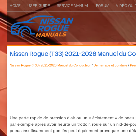
HOME
USER GUIDE
SERVICE MANUAL
FORUM
VIDEO GUI
Nissan Rogue (T33) 2021-2026 Manuel du Cond
Nissan Rogue (T33) 2021-2026 Manuel du Conducteur
/
Démarrage et conduite
/
Préc
Une perte rapide de pression d'air ou un « éclatement » de pne
par exemple après avoir heurté un trottoir, roulé sur un nid-de-
pneus insuffisamment gonflés peut également provoquer une défa