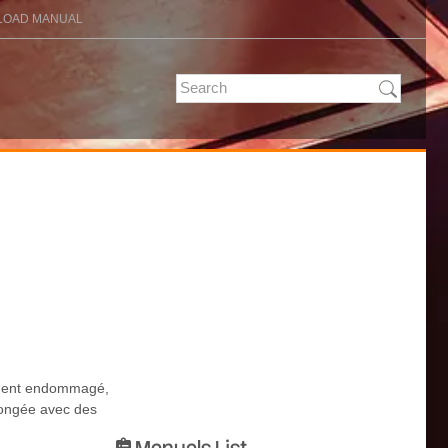
OAD MANUAL
vement endommagé,
olongée avec des
Manuals List
