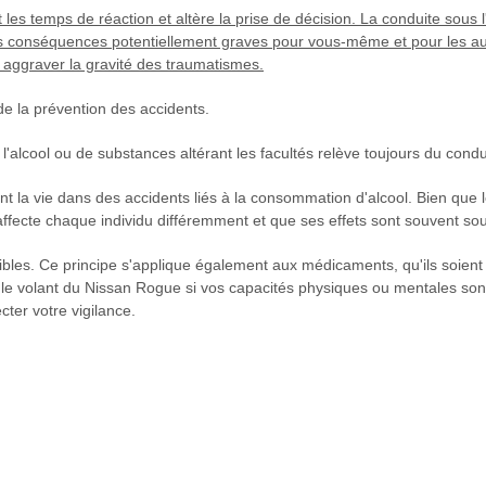
 les temps de réaction et altère la prise de décision. La conduite sous 
es conséquences potentiellement graves pour vous-même et pour les au
ut aggraver la gravité des traumatismes.
de la prévention des accidents.
 l'alcool ou de substances altérant les facultés relève toujours du condu
 la vie dans des accidents liés à la consommation d'alcool. Bien que l
l affecte chaque individu différemment et que ses effets sont souvent so
tibles. Ce principe s'applique également aux médicaments, qu'ils soient
s le volant du Nissan Rogue si vos capacités physiques ou mentales so
cter votre vigilance.