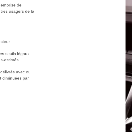
l'emprise de
tres usagers de la
cteur.
es seuils légaux
us-estimés.
 délivrés avec ou
nt diminuées par