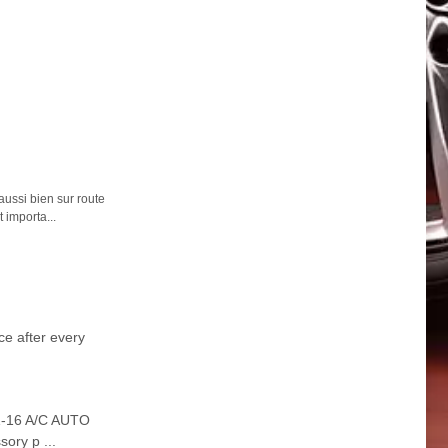
aussi bien sur route
t importa...
ce after every
1-16 A/C AUTO
ory p ...