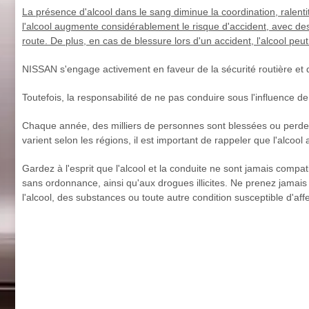
La présence d'alcool dans le sang diminue la coordination, ralentit
l'alcool augmente considérablement le risque d'accident, avec d
route. De plus, en cas de blessure lors d'un accident, l'alcool pe
NISSAN s'engage activement en faveur de la sécurité routière et 
Toutefois, la responsabilité de ne pas conduire sous l'influence de
Chaque année, des milliers de personnes sont blessées ou perdent
varient selon les régions, il est important de rappeler que l'alcoo
Gardez à l'esprit que l'alcool et la conduite ne sont jamais compa
sans ordonnance, ainsi qu'aux drogues illicites. Ne prenez jamai
l'alcool, des substances ou toute autre condition susceptible d'affe