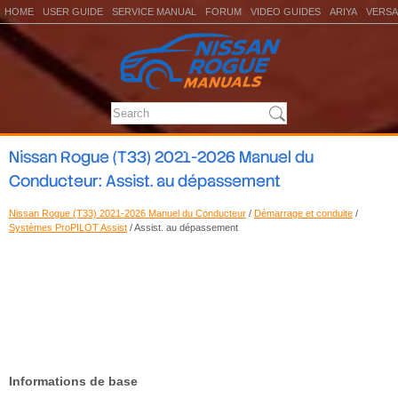
HOME
USER GUIDE
SERVICE MANUAL
FORUM
VIDEO GUIDES
ARIYA
VERSA
Nissan Rogue (T33) 2021-2026 Manuel du
Conducteur: Assist. au dépassement
Nissan Rogue (T33) 2021-2026 Manuel du Conducteur
/
Démarrage et conduite
/
Systèmes ProPILOT Assist
/ Assist. au dépassement
Informations de base