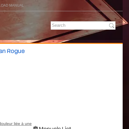
OAD MANUAL
san Rogue
douleur liée à une
Manuals List
