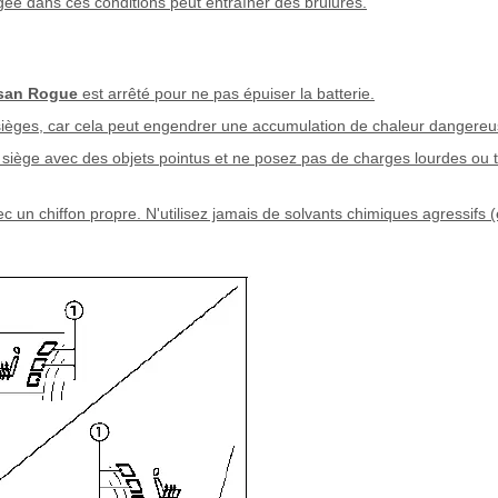
ngée dans ces conditions peut entraîner des brûlures.
san Rogue
est arrêté pour ne pas épuiser la batterie.
 sièges, car cela peut engendrer une accumulation de chaleur dangereu
 siège avec des objets pointus et ne posez pas de charges lourdes ou 
un chiffon propre. N'utilisez jamais de solvants chimiques agressifs (