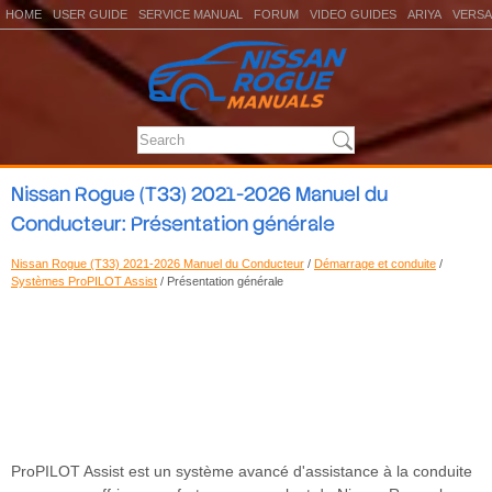
HOME
USER GUIDE
SERVICE MANUAL
FORUM
VIDEO GUIDES
ARIYA
VERSA
Nissan Rogue (T33) 2021-2026 Manuel du
Conducteur: Présentation générale
Nissan Rogue (T33) 2021-2026 Manuel du Conducteur
/
Démarrage et conduite
/
Systèmes ProPILOT Assist
/ Présentation générale
ProPILOT Assist est un système avancé d'assistance à la conduite