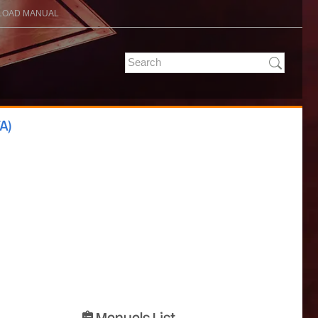
OAD MANUAL
A)
Manuals List
