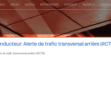
DES
ARIYA
VERSA
PATHFINDER
SITEMAP
SEARCH
DOWNL
cteur: Alerte de trafic transversal arrière (RCT
te de trafic transversal arrière (RCTA)