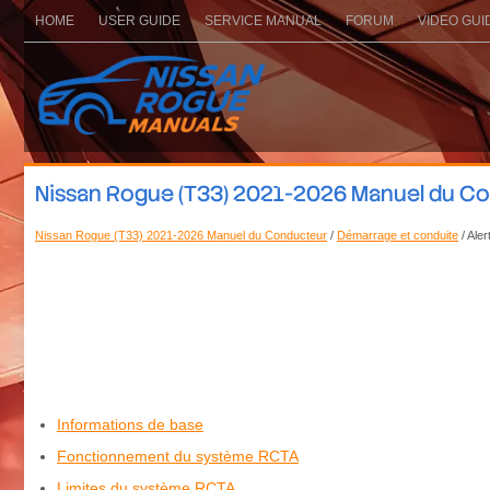
HOME
USER GUIDE
SERVICE MANUAL
FORUM
VIDEO GUI
Nissan Rogue (T33) 2021-2026 Manuel du Condu
Nissan Rogue (T33) 2021-2026 Manuel du Conducteur
/
Démarrage et conduite
/ Aler
Informations de base
Fonctionnement du système RCTA
Limites du système RCTA