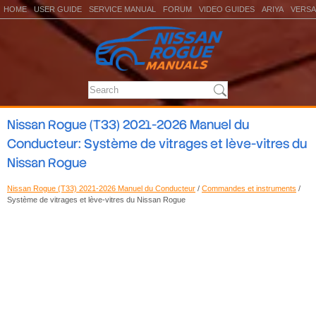
HOME
USER GUIDE
SERVICE MANUAL
FORUM
VIDEO GUIDES
ARIYA
VERSA
Nissan Rogue (T33) 2021-2026 Manuel du
Conducteur: Système de vitrages et lève-vitres du
Nissan Rogue
Nissan Rogue (T33) 2021-2026 Manuel du Conducteur
/
Commandes et instruments
/
Système de vitrages et lève-vitres du Nissan Rogue