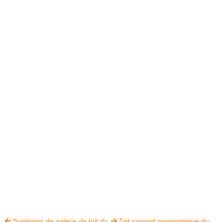
Systèmes de galerie de toit du
Toit ouvrant panoramique du

