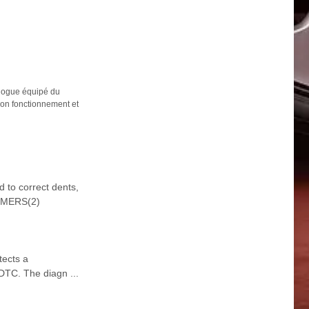
Rogue équipé du
on fonctionnement et
 to correct dents,
AMMERS(2)
tects a
DTC. The diagn ...