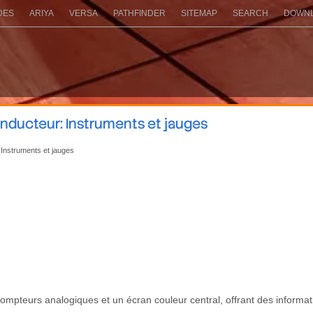
DES
ARIYA
VERSA
PATHFINDER
SITEMAP
SEARCH
DOWNL
ducteur: Instruments et jauges
 Instruments et jauges
ompteurs analogiques et un écran couleur central, offrant des informati