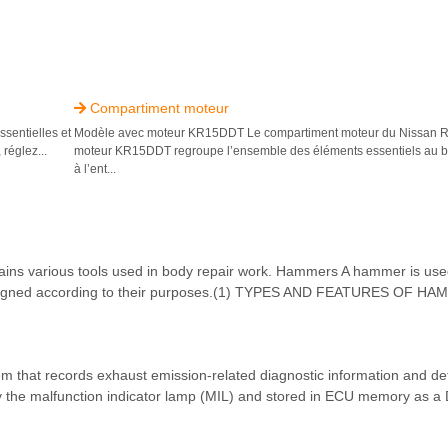
Compartiment moteur

sentielles et
Modèle avec moteur KR15DDT Le compartiment moteur du Nissan 
réglez...
moteur KR15DDT regroupe l’ensemble des éléments essentiels au b
à l’ent...
ains various tools used in body repair work. Hammers A hammer is used
designed according to their purposes.(1) TYPES AND FEATURES OF H
em that records exhaust emission-related diagnostic information and de
by the malfunction indicator lamp (MIL) and stored in ECU memory as a 