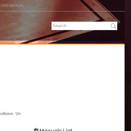
OAD MANUAL
ollision. Un
Manuals List
