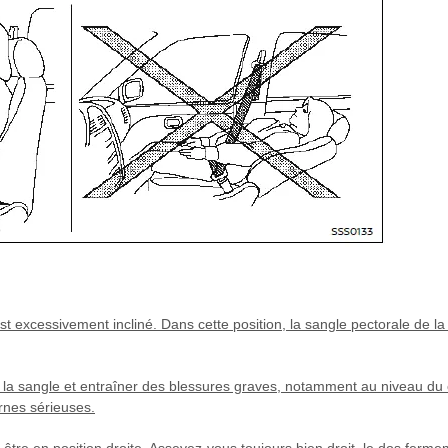
 excessivement incliné. Dans cette position, la sangle pectorale de la
c la sangle et entraîner des blessures graves, notamment au niveau du
rnes sérieuses.
t être en position droite. Asseyez-vous toujours bien droit, le dos fer