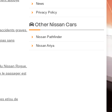
News
Privacy Policy
Other Nissan Cars

 accidents graves.
Nissan Pathfinder
z pas sans
Nissan Ariya
 du Nissan Rogue.
ue le passager est
res et/ou de