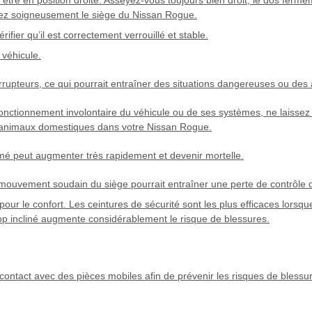
justez soigneusement le siège du Nissan Rogue.
ifier qu’il est correctement verrouillé et stable.
 véhicule.
rrupteurs, ce qui pourrait entraîner des situations dangereuses ou des
 fonctionnement involontaire du véhicule ou de ses systèmes, ne laisse
 animaux domestiques dans votre Nissan Rogue.
rmé peut augmenter très rapidement et devenir mortelle.
 mouvement soudain du siège pourrait entraîner une perte de contrôle
pour le confort. Les ceintures de sécurité sont les plus efficaces lorsq
trop incliné augmente considérablement le risque de blessures.
 contact avec des pièces mobiles afin de prévenir les risques de blessu