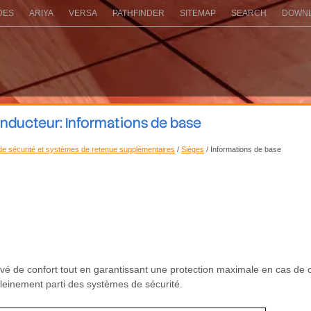
DES
ARIYA
VERSA
PATHFINDER
SITEMAP
SEARCH
DOWNL
nducteur: Informations de base
 de sécurité et systèmes de retenue supplémentaires
/
Sièges
/ Informations de base
vé de confort tout en garantissant une protection maximale en cas de c
 pleinement parti des systèmes de sécurité.