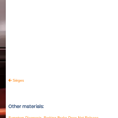
Sièges

Other materials:
Symptom Diagnosis. Parking Brake Does Not Release