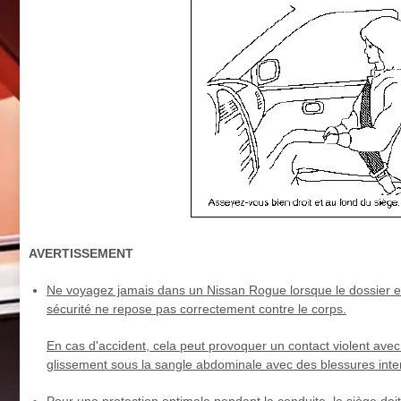
AVERTISSEMENT
Ne voyagez jamais dans un Nissan Rogue lorsque le dossier est
sécurité ne repose pas correctement contre le corps.
En cas d'accident, cela peut provoquer un contact violent ave
glissement sous la sangle abdominale avec des blessures inte
Pour une protection optimale pendant la conduite, le siège doi