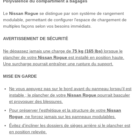
Polyvalence du compartiment à bagages
Le
Nissan Rogue
se distingue par son système de rangement
modulable, permettant de configurer l'espace de chargement de
multiples façons selon vos besoins immédiats.
AVERTISSEMENT DE SÉCURITÉ
Ne dépassez jamais une charge de
75 kg (165 lbs)
lorsque le
plancher de votre
Nissan Rogue
est installé en position haute.
Une surcharge pourrait entraîner une rupture du support.
MISE EN GARDE
Ne vous appuyez pas sur le bord avant du panneau lorsqu'il est
instable ; le plancher de votre
Nissan Rogue
pourrait basculer
et provoquer des blessures.
Pour préserver l'esthétique et la structure de votre
Nissan
Rogue
, ne forcez jamais sur les panneaux modulables.
Évitez d'incliner les dossiers de sièges arrière si le plancher est
en position relevée.