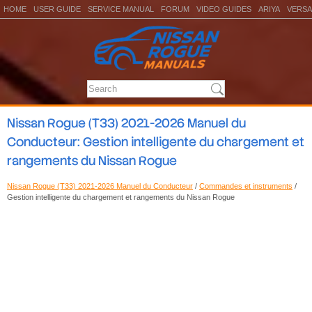
HOME
USER GUIDE
SERVICE MANUAL
FORUM
VIDEO GUIDES
ARIYA
VERSA
Nissan Rogue (T33) 2021-2026 Manuel du
Conducteur: Gestion intelligente du chargement et
rangements du Nissan Rogue
Nissan Rogue (T33) 2021-2026 Manuel du Conducteur
/
Commandes et instruments
/
Gestion intelligente du chargement et rangements du Nissan Rogue