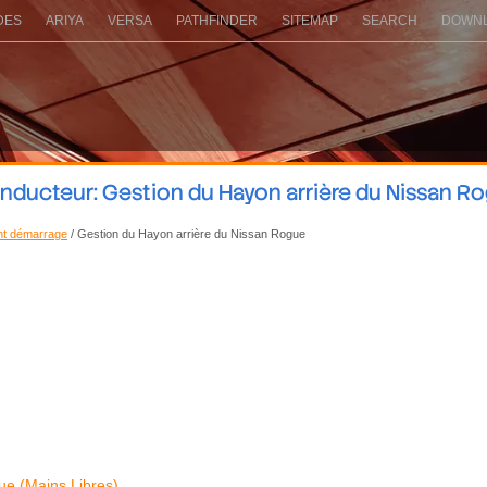
DES
ARIYA
VERSA
PATHFINDER
SITEMAP
SEARCH
DOWNL
ducteur: Gestion du Hayon arrière du Nissan R
ant démarrage
/ Gestion du Hayon arrière du Nissan Rogue
e (Mains Libres)