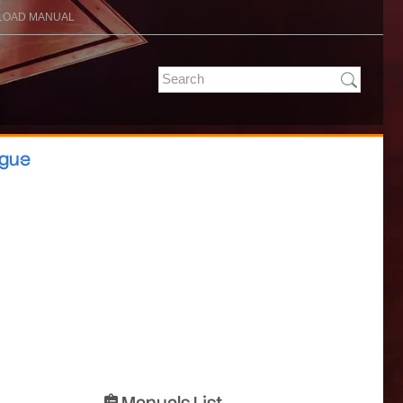
OAD MANUAL
ogue
Manuals List
