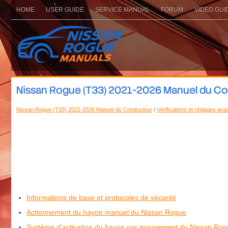
HOME
USER GUIDE
SERVICE MANUAL
FORUM
VIDEO GUI
Nissan Rogue (T33) 2021-2026 Manuel du Con
Nissan Rogue (T33) 2021-2026 Manuel du Conducteur
/
Vérifications et réglages av
Informations de base et protocoles de sécurité
Actionnement du hayon manuel du Nissan Rogue
Système d'activation du hayon par mouvement du Nissan Rogu