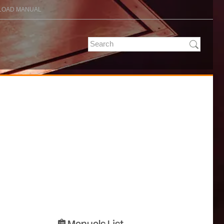
OAD MANUAL
Manuals List
