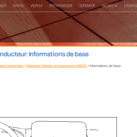
DES
ARIYA
VERSA
PATHFINDER
SITEMAP
SEARCH
DOWNL
nducteur: Informations de base
ogies connectées
/
Détection d'objets en mouvement (MOD)
/ Informations de base