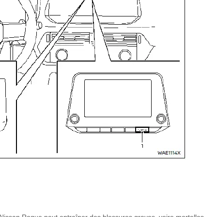
Nissan Rogue peut entraîner des blessures graves, voire mortelles.