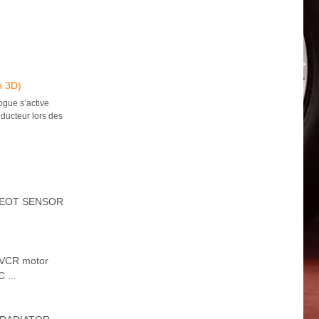
n 3D)
gue s’active
nducteur lors des
00 EOT SENSOR
 VCR motor
 ...