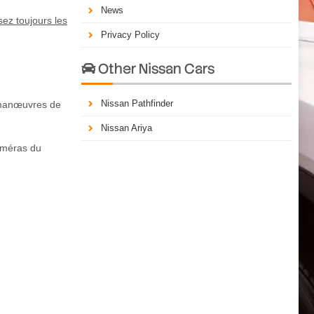
News
sez toujours les
Privacy Policy
Other Nissan Cars

Nissan Pathfinder
 manœuvres de
Nissan Ariya
améras du