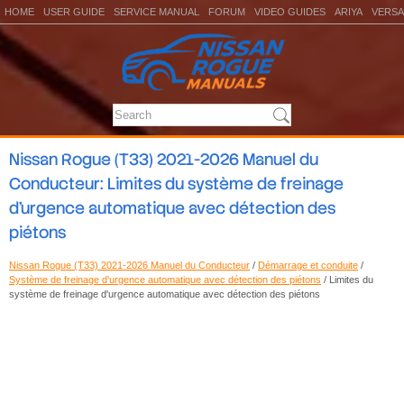
HOME
USER GUIDE
SERVICE MANUAL
FORUM
VIDEO GUIDES
ARIYA
VERSA
Nissan Rogue (T33) 2021-2026 Manuel du
Conducteur: Limites du système de freinage
d'urgence automatique avec détection des
piétons
Nissan Rogue (T33) 2021-2026 Manuel du Conducteur
/
Démarrage et conduite
/
Système de freinage d'urgence automatique avec détection des piétons
/ Limites du
système de freinage d'urgence automatique avec détection des piétons