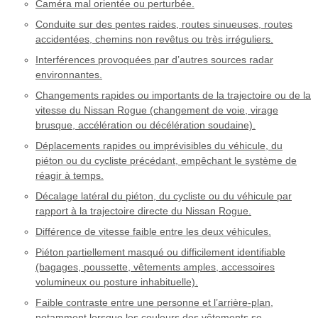
Caméra mal orientée ou perturbée.
Conduite sur des pentes raides, routes sinueuses, routes
accidentées, chemins non revêtus ou très irréguliers.
Interférences provoquées par d’autres sources radar
environnantes.
Changements rapides ou importants de la trajectoire ou de la
vitesse du Nissan Rogue (changement de voie, virage
brusque, accélération ou décélération soudaine).
Déplacements rapides ou imprévisibles du véhicule, du
piéton ou du cycliste précédant, empêchant le système de
réagir à temps.
Décalage latéral du piéton, du cycliste ou du véhicule par
rapport à la trajectoire directe du Nissan Rogue.
Différence de vitesse faible entre les deux véhicules.
Piéton partiellement masqué ou difficilement identifiable
(bagages, poussette, vêtements amples, accessoires
volumineux ou posture inhabituelle).
Faible contraste entre une personne et l’arrière-plan,
notamment lorsque les couleurs des vêtements se