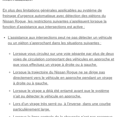
En plus des limitations générales applicables au système de
freinage d'urgence automatique avec détection des piétons du
Nissan Rogue, les restrictions suivantes s’appliquent lorsque la
fonction d’assistance aux intersections est active :
L’assistance aux intersections peut ne pas détecter un véhicule
ou un piéton s’approchant dans les situations suivantes :
Lorsque vous circulez sur une voie séparée par plus de deux
voies de circulation comportant des véhicules en approche et
que vous effectuez un virage à droite ou à gauche.
Lorsque la trajectoire du Nissan Rogue ne se dirige pas
directement vers le véhicule en approche pendant un virage
à droite ou à gauche.
Lorsque le virage a déjà été entamé avant que le système
n’ait pu détecter le véhicule en approche.
Lors d’un virage très serré ou, à l’inverse, dans une courbe
particulièrement large.
Lorsque la ligne centrale de la chaussée n’est pas reconnue