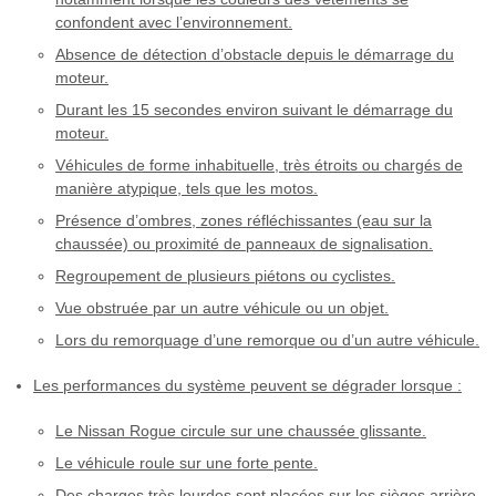
confondent avec l’environnement.
Absence de détection d’obstacle depuis le démarrage du
moteur.
Durant les 15 secondes environ suivant le démarrage du
moteur.
Véhicules de forme inhabituelle, très étroits ou chargés de
manière atypique, tels que les motos.
Présence d’ombres, zones réfléchissantes (eau sur la
chaussée) ou proximité de panneaux de signalisation.
Regroupement de plusieurs piétons ou cyclistes.
Vue obstruée par un autre véhicule ou un objet.
Lors du remorquage d’une remorque ou d’un autre véhicule.
Les performances du système peuvent se dégrader lorsque :
Le Nissan Rogue circule sur une chaussée glissante.
Le véhicule roule sur une forte pente.
Des charges très lourdes sont placées sur les sièges arrière