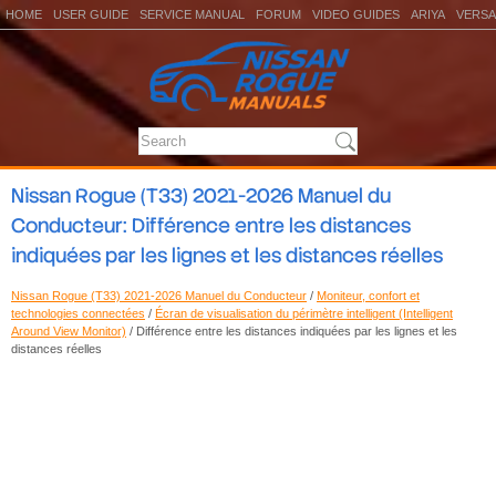
HOME
USER GUIDE
SERVICE MANUAL
FORUM
VIDEO GUIDES
ARIYA
VERSA
Nissan Rogue (T33) 2021-2026 Manuel du
Conducteur: Différence entre les distances
indiquées par les lignes et les distances réelles
Nissan Rogue (T33) 2021-2026 Manuel du Conducteur
/
Moniteur, confort et
technologies connectées
/
Écran de visualisation du périmètre intelligent (Intelligent
Around View Monitor)
/ Différence entre les distances indiquées par les lignes et les
distances réelles